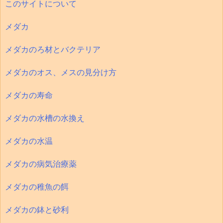
このサイトについて
メダカ
メダカのろ材とバクテリア
メダカのオス、メスの見分け方
メダカの寿命
メダカの水槽の水換え
メダカの水温
メダカの病気治療薬
メダカの稚魚の餌
メダカの鉢と砂利