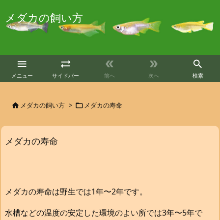
メダカの飼い方





メニュー
サイドバー
前へ
次へ
検索
メダカの飼い方
>
メダカの寿命


メダカの寿命
メダカの寿命は野生では1年〜2年です。
水槽などの温度の安定した環境のよい所では3年〜5年で