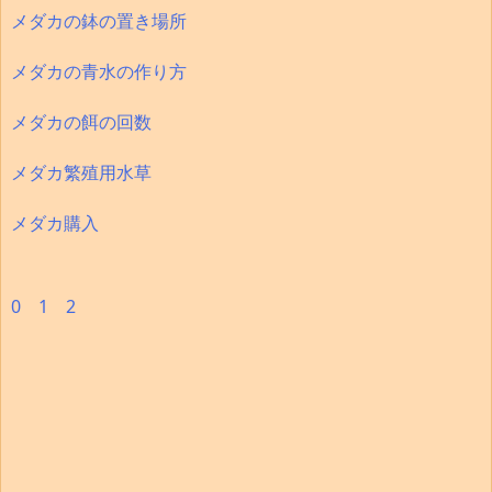
メダカの鉢の置き場所
メダカの青水の作り方
メダカの餌の回数
メダカ繁殖用水草
メダカ購入
0
1
2